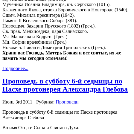
Мученика Иоанна-Владимира, кн. Сербского (1015).
Блаженного Якова, отрока Боровичского в Новгороде (1540).
Сщмч. Михаила пресвитера (1942).
Память II Вселенского Собора (381).
Новосщмч. Захарии Прусского (1802) (Греч.).
Св. прав. Мелхиседека, царя Салимского.
Мч. Маркелла и Кодрата (Греч.).
Мц. Софии врачебницы (Греч.).
Новомчч. Павла и Димитрия Трипольских (Греч.).
Храни вас Господь, Матерь Божия и все святые, их же
память мы сегодня отмечаем!
Подробнее...
Проповедь в субботу 6-й седмицы по
Пасхе протоиерея Александра Глебова
Июнь 3rd 2011 · Рубрика:
Проповеди
Проповедь в субботу 6-й седмицы по Пасхе протоиерея
Александра Глебова
Во имя Отца и Сына и Святаго Духа.